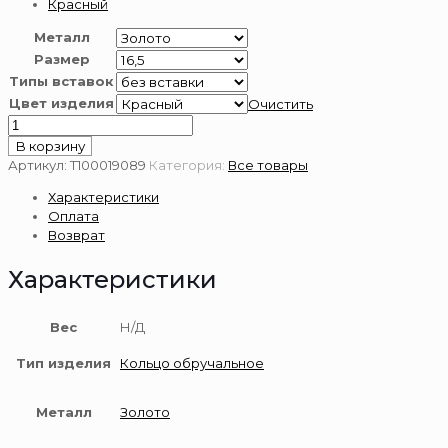
Красный
Металл
Размер
Типы вставок
Цвет изделия
Очистить
Количество
товара
В корзину
Золотое
Артикул:
Т100019089
Категория:
Все товары
кольцо
Характеристики
обручальное
Оплата
585
Возврат
пробы
Характеристики
Вес
Н/Д
Тип изделия
Кольцо обручальное
Металл
Золото