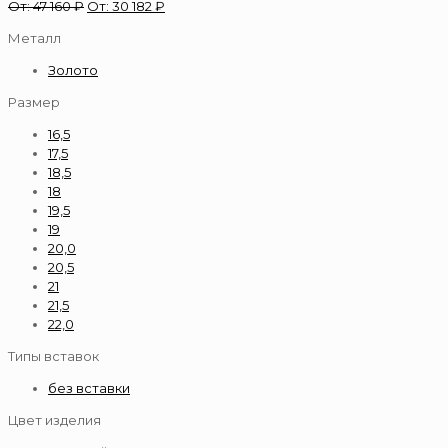
От:
47 160
₽
От:
30 182
₽
Металл
Золото
Размер
16,5
17,5
18,5
18
19,5
19
20,0
20,5
21
21,5
22,0
Типы вставок
без вставки
Цвет изделия