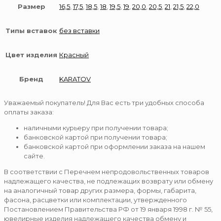
Размер
16,5
,
17,5
,
18,5
,
18
,
19,5
,
19
,
20,0
,
20,5
,
21
,
21,5
,
22,0
Типы вставок
без вставки
Цвет изделия
Красный
Бренд
KARATOV
Уважаемый покупатель! Для Вас есть три удобных способа
оплаты заказа:
наличными курьеру при получении товара;
банковской картой при получении товара;
банковской картой при оформлении заказа на нашем
сайте.
В соответствии с Перечнем непродовольственных товаров
надлежащего качества, не подлежащих возврату или обмену
на аналогичный товар других размера, формы, габарита,
фасона, расцветки или комплектации, утвержденного
Постановлением Правительства РФ от 19 января 1998 г. № 55,
ювелирные изделия надлежащего качества обмену и