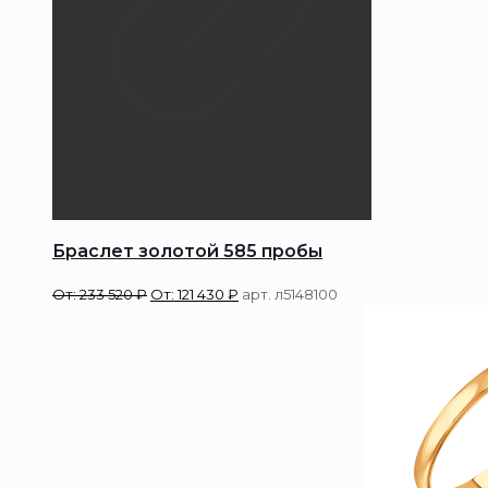
Браслет золотой 585 пробы
От:
233 520
₽
От:
121 430
₽
арт. л5148100