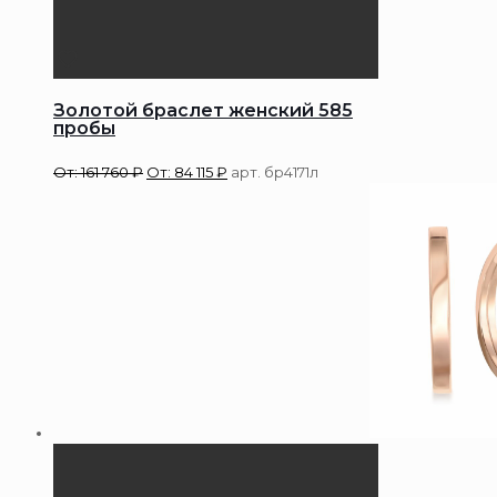
Золотой браслет женский 585
пробы
От:
161 760
₽
От:
84 115
₽
арт. бр4171л