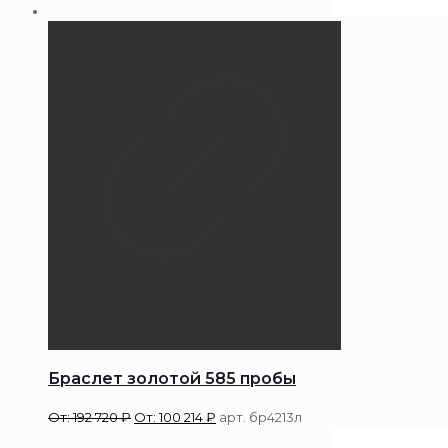
Браслет золотой 585 пробы
От:
192 720
₽
От:
100 214
₽
арт. бр4213л