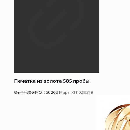
Печатка из золота 585 пробы
От:
114 700
₽
От:
56 203
₽
арт. КП10219278