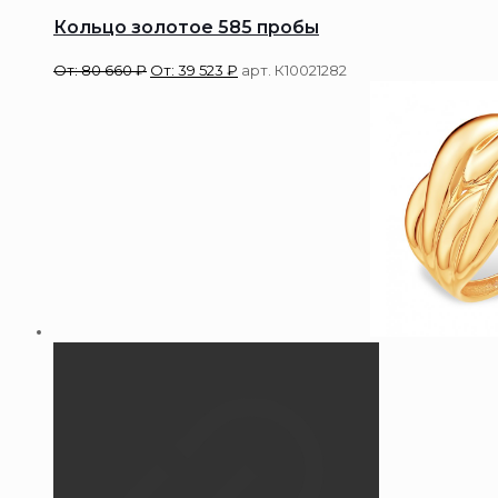
Кольцо золотое 585 пробы
От:
80 660
₽
От:
39 523
₽
арт. К10021282