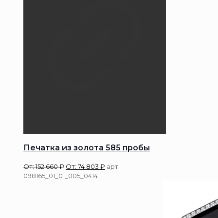
Печатка из золота 585 пробы
От:
152 660
₽
От:
74 803
₽
арт.
098165_01_01_005_0414