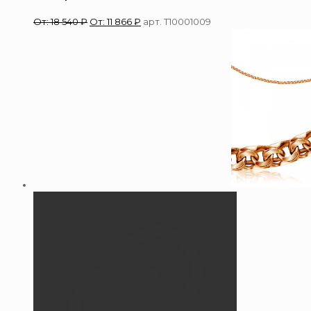
От:
18 540
₽
От:
11 866
₽
арт. Т10001009