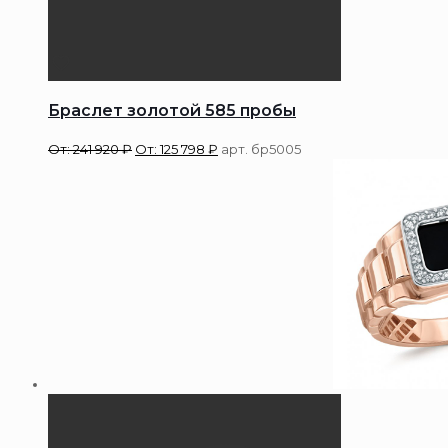
Браслет золотой 585 пробы
От:
241 920
₽
От:
125 798
₽
арт. бр5005