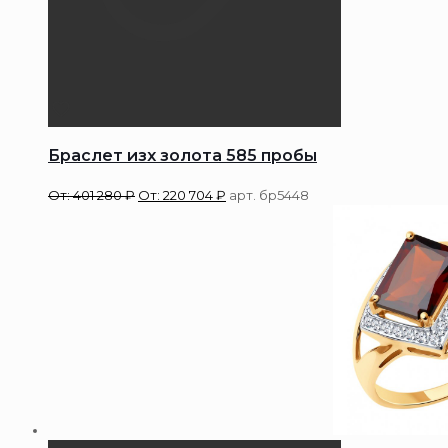
Браслет изх золота 585 пробы
От:
401 280
₽
От:
220 704
₽
арт. бр5448