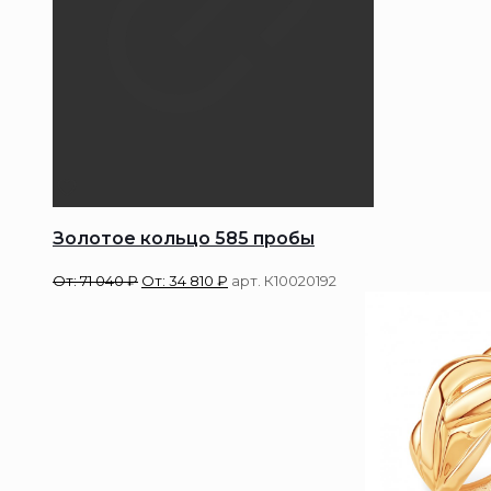
Золотое кольцо 585 пробы
От:
71 040
₽
От:
34 810
₽
арт. К10020192