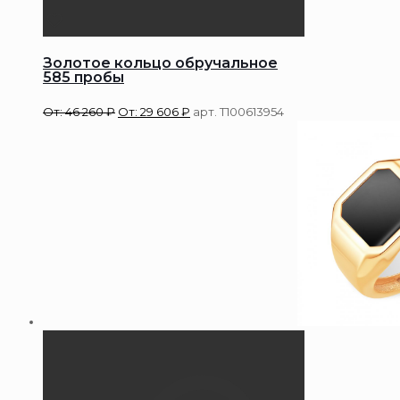
Золотое кольцо обручальное
585 пробы
От:
46 260
₽
От:
29 606
₽
арт. Т100613954