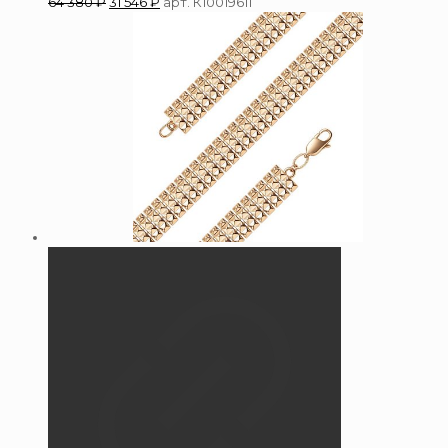
64 380
₽
31 546
₽
арт. К10019611