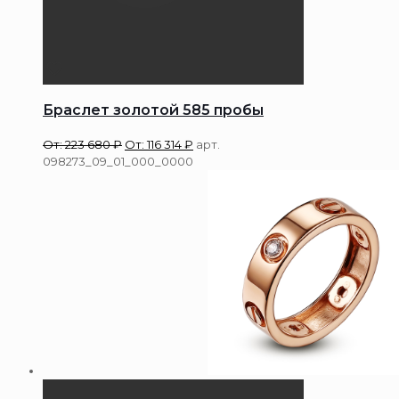
Браслет золотой 585 пробы
От:
223 680
₽
От:
116 314
₽
арт.
098273_09_01_000_0000