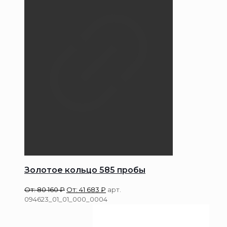
Золотое кольцо 585 пробы
От:
80 160
₽
От:
41 683
₽
арт.
094623_01_01_000_0004