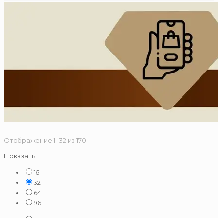
Сортировка:
Отображение 1–32 из 170
по
Показать:
популярности
16
32
64
96