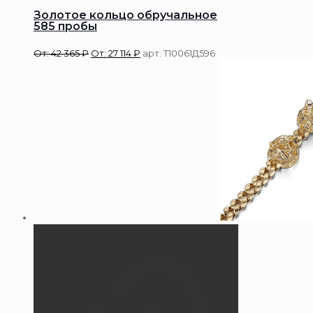
Золотое кольцо обручальное
585 пробы
От:
42 365
₽
От:
27 114
₽
арт. Т10061Д596