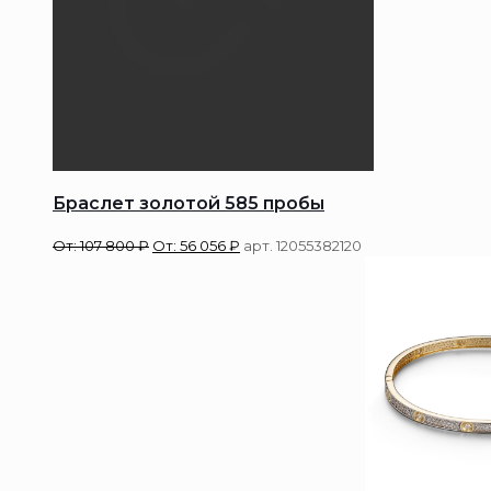
Браслет золотой 585 пробы
От:
107 800
₽
От:
56 056
₽
арт. 12055382120