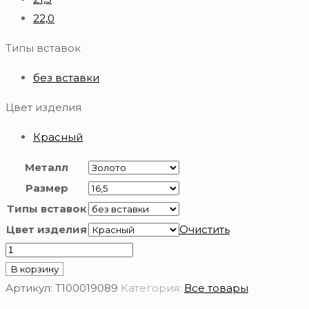
22,0
Типы вставок
без вставки
Цвет изделия
Красный
Металл
Размер
Типы вставок
Цвет изделия
Очистить
Количество
товара
В корзину
Золотое
Артикул:
Т100019089
Категория:
Все товары
кольцо