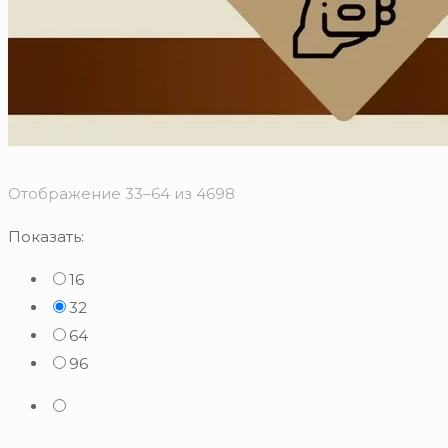
Сортировка:
Отображение 33–64 из 4698
по
Показать:
популярности
16
32
64
96