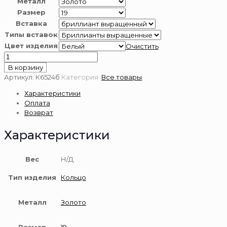
Металл
Размер
Вставка
Типы вставок
Цвет изделия
Очистить
Количество
товара
В корзину
Кольцо
Артикул:
К6524б
Категория:
Все товары
из
Характеристики
белого
Оплата
золота
Возврат
585
пробы
Характеристики
с
выращенными
бриллиантами
Вес
Н/Д
Тип изделия
Кольцо
Металл
Золото