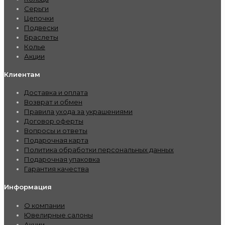
Серьги
Цепочки
Подвески
Браслеты
Колье
Акции
Клиентам
Доставка и оплата
Возврат и обмен
Правила ухода за украшениями
Договор оферты
Вопросы и ответы
Подарочная карта
Политика обработки персональных данных
Подарочная упаковка
Гарантия качества
Информация
О компании
Ювелирные салоны
Акции