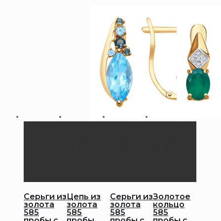
Серьги из
Цепь из
Серьги из
Золотое
золота
золота
золота
кольцо
585
585
585
585
пробы с
пробы
пробы с
пробы с