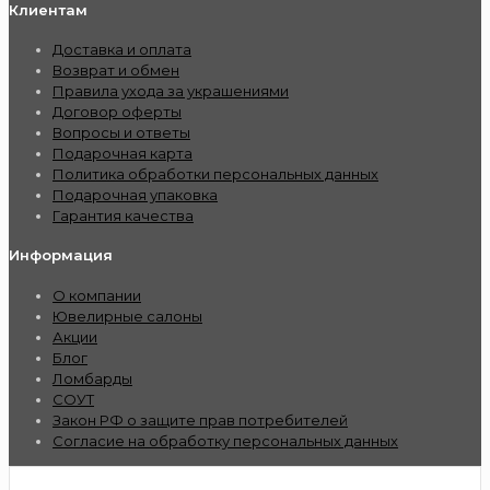
Клиентам
Доставка и оплата
Возврат и обмен
Правила ухода за украшениями
Договор оферты
Вопросы и ответы
Подарочная карта
Политика обработки персональных данных
Подарочная упаковка
Гарантия качества
Информация
О компании
Ювелирные салоны
Акции
Блог
Ломбарды
СОУТ
Закон РФ о защите прав потребителей
Согласие на обработку персональных данных