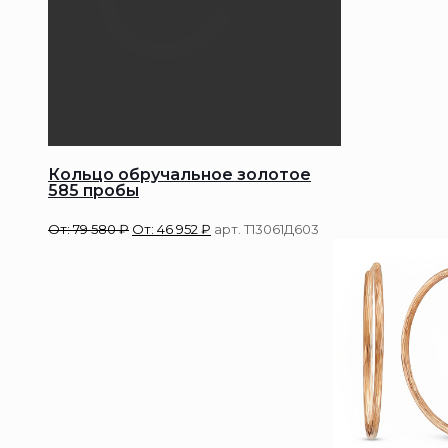
Кольцо обручальное золотое
585 пробы
От:
79 580
₽
От:
46 952
₽
арт. Т13061Д603