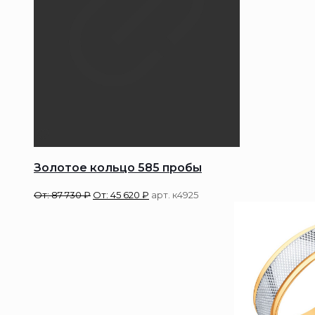
Золотое кольцо 585 пробы
От:
87 730
₽
От:
45 620
₽
арт. к4925