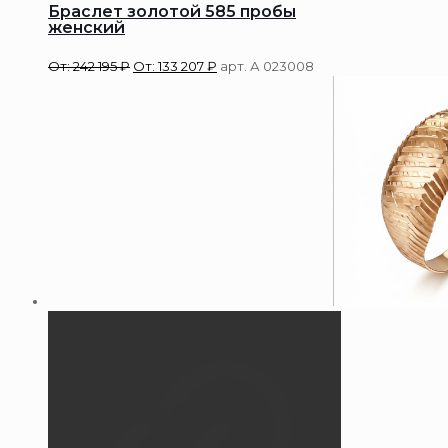
Браслет золотой 585 пробы
женский
От:
242 195
₽
От:
133 207
₽
арт. А 023008