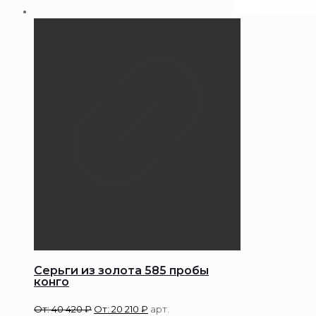
Серьги из золота 585 пробы
конго
От:
40 420
₽
От:
20 210
₽
арт.