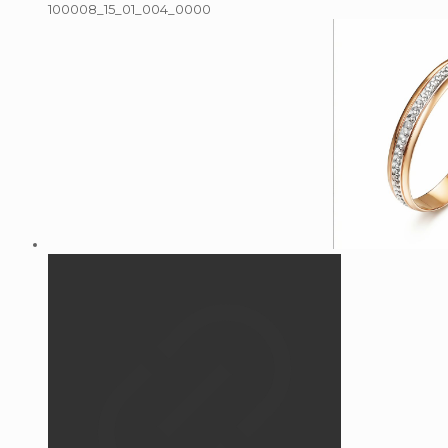
100008_15_01_004_0000