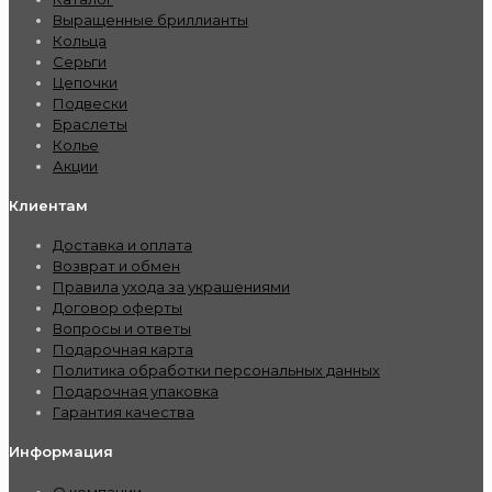
Выращенные бриллианты
Кольца
Серьги
Цепочки
Подвески
Браслеты
Колье
Акции
Клиентам
Доставка и оплата
Возврат и обмен
Правила ухода за украшениями
Договор оферты
Вопросы и ответы
Подарочная карта
Политика обработки персональных данных
Подарочная упаковка
Гарантия качества
Информация
О компании