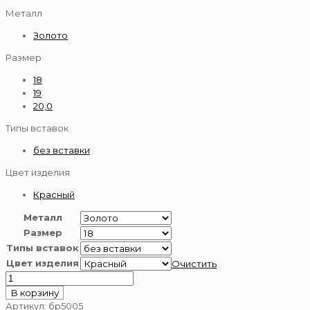
Металл
Золото
Размер
18
19
20,0
Типы вставок
без вставки
Цвет изделия
Красный
Металл
Размер
Типы вставок
Цвет изделия
Очистить
Количество
товара
В корзину
Браслет
Артикул:
бр5005