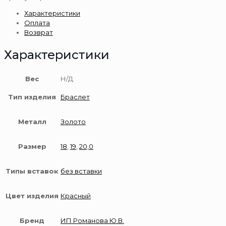
золотой
Характеристики
585
Оплата
пробы
Возврат
Характеристики
Вес
Н/Д
Тип изделия
Браслет
Металл
Золото
Размер
18
,
19
,
20,0
Типы вставок
без вставки
Цвет изделия
Красный
Бренд
ИП Романова Ю.В.