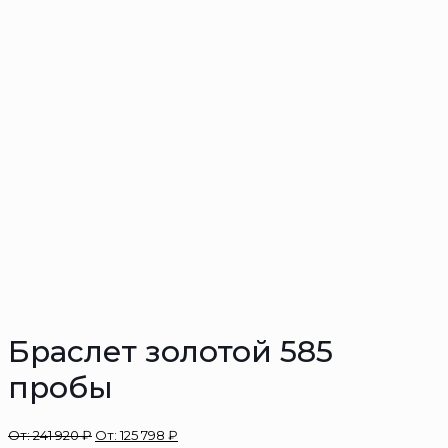
Браслет золотой 585
пробы
От:
241 920
₽
От:
125 798
₽