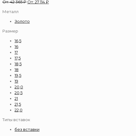
От:
42 365
₽
От:
27 114
₽
Металл
Золото
Размер
16,5
16
17
17,5
18,5
18
19,5
19
20,0
20,5
21
21,5
22,0
Типы вставок
без вставки