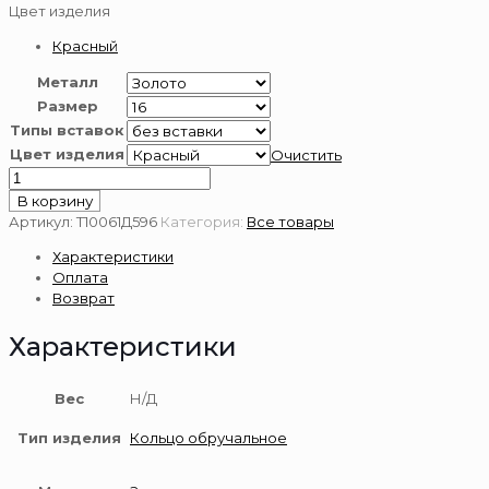
Цвет изделия
Красный
Металл
Размер
Типы вставок
Цвет изделия
Очистить
Количество
товара
В корзину
Золотое
Артикул:
Т10061Д596
Категория:
Все товары
кольцо
Характеристики
обручальное
Оплата
585
Возврат
пробы
Характеристики
Вес
Н/Д
Тип изделия
Кольцо обручальное