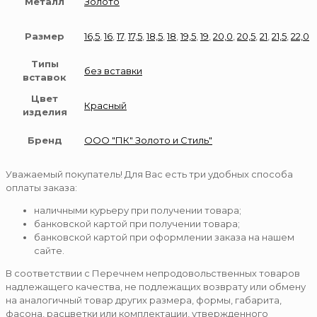
Металл
Золото
Размер
16,5
,
16
,
17
,
17,5
,
18,5
,
18
,
19,5
,
19
,
20,0
,
20,5
,
21
,
21,5
,
22,0
Типы
без вставки
вставок
Цвет
Красный
изделия
Бренд
ООО "ПК" Золото и Стиль"
Уважаемый покупатель! Для Вас есть три удобных способа
оплаты заказа:
наличными курьеру при получении товара;
банковской картой при получении товара;
банковской картой при оформлении заказа на нашем
сайте.
В соответствии с Перечнем непродовольственных товаров
надлежащего качества, не подлежащих возврату или обмену
на аналогичный товар других размера, формы, габарита,
фасона, расцветки или комплектации, утвержденного