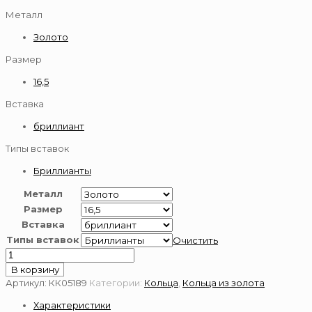
Металл
Золото
Размер
16,5
Вставка
бриллиант
Типы вставок
Бриллианты
Металл
Размер
Вставка
Типы вставок
Очистить
Количество
товара
В корзину
Золотое
Артикул:
КК05189
Категории:
Кольца
,
Кольца из золота
кольцо
Характеристики
585