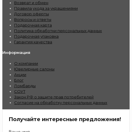
Возврат и обмен
Правила ухода за украшениями
Договор оферты
Вопросы и ответы
Подарочная карта
Политика обработки персональных данных
Подарочная упаковка
Гарантия качества
Информация
О компании
Ювелирные салоны
Акции
Блог
Ломбарды
СОУТ
Закон РФ о защите прав потребителей
Согласие на обработку персональных данных
Получайте интересные предложения!
Ваше имя