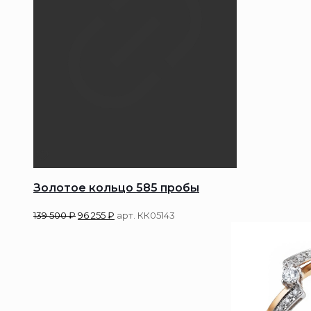
Золотое кольцо 585 пробы
139 500
₽
96 255
₽
арт. КК05143