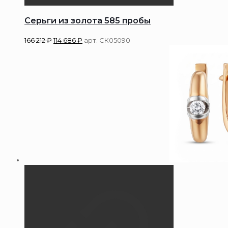
Серьги из золота 585 пробы
166 212
₽
114 686
₽
арт. СК05090