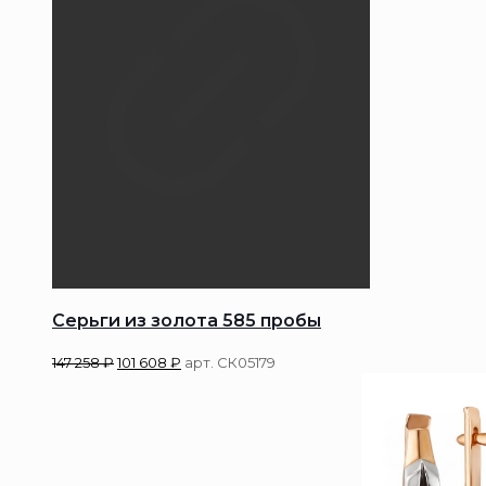
Серьги из золота 585 пробы
147 258
₽
101 608
₽
арт. СК05179