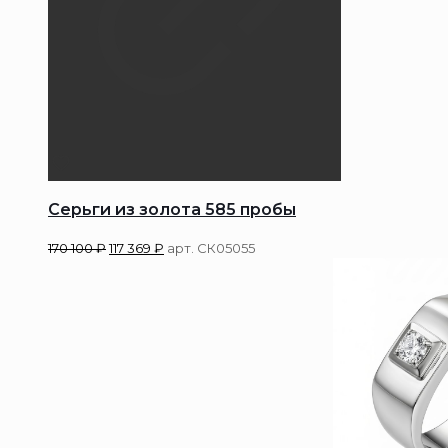
Серьги из золота 585 пробы
170 100
₽
117 369
₽
арт. СК05055