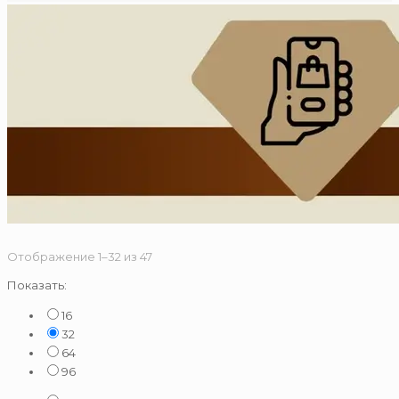
Сортировка:
Отображение 1–32 из 47
по
Показать:
популярности
16
32
64
96