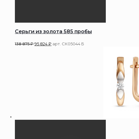
Серьги из золота 585 пробы
138 875
₽
95 824
₽
арт. СК05044 Б