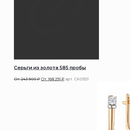
Серьги из золота 585 пробы
От:
243 900
₽
От:
168 291
₽
арт. СК05121