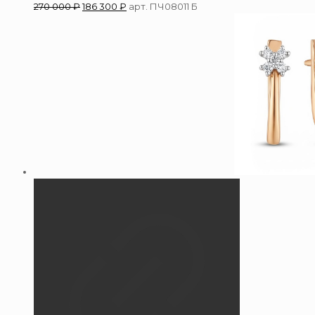
270 000
₽
186 300
₽
арт. ПЧ08011 Б