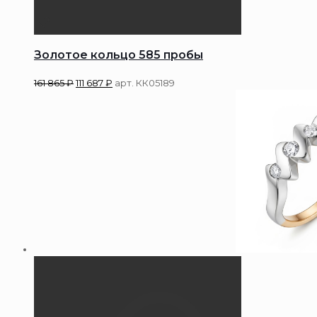
Золотое кольцо 585 пробы
161 865
₽
111 687
₽
арт. КК05189