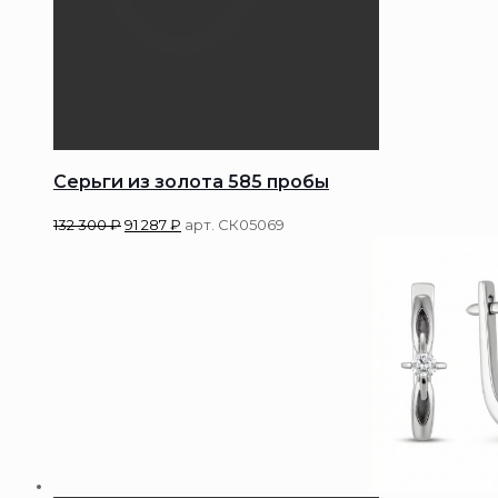
Серьги из золота 585 пробы
132 300
₽
91 287
₽
арт. СК05069