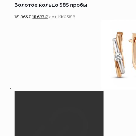
Золотое кольцо 585 пробы
161 865
₽
111 687
₽
арт. КК05188