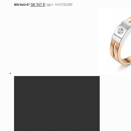
85 140
₽
58 747
₽
арт. КК05069