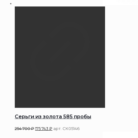
Серьги из золота 585 пробы
254 700
₽
175 743
₽
арт. СК05146