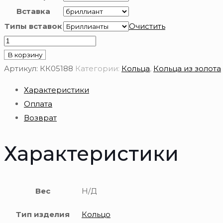
Вставка
Типы вставок
Очистить
Количество
товара
В корзину
Золотое
Артикул:
КК05188
Категории:
Кольца
,
Кольца из золота
кольцо
Характеристики
585
Оплата
пробы
Возврат
Характеристики
Вес
Н/Д
Тип изделия
Кольцо