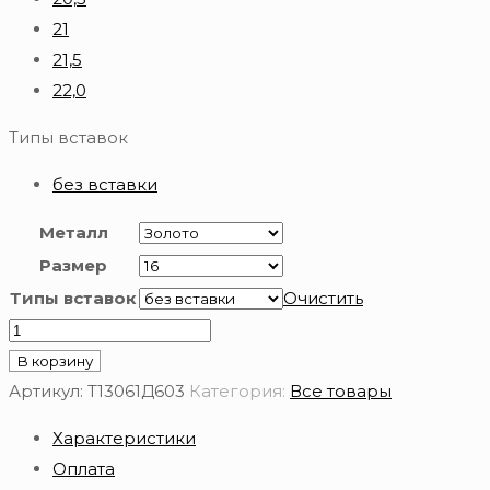
21
21,5
22,0
Типы вставок
без вставки
Металл
Размер
Типы вставок
Очистить
Количество
товара
В корзину
Кольцо
Артикул:
Т13061Д603
Категория:
Все товары
обручальное
Характеристики
золотое
Оплата
585