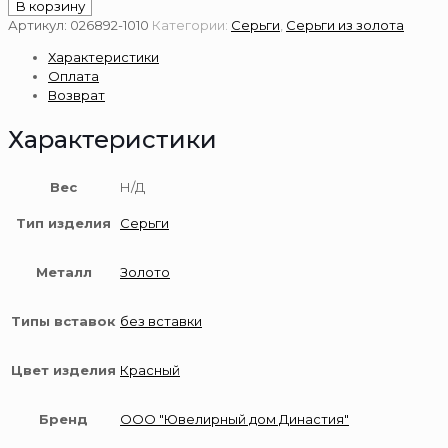
товара
В корзину
Серьги
Артикул:
026892-1010
Категории:
Серьги
,
Серьги из золота
из
Характеристики
золота
Оплата
585
Возврат
пробы
Характеристики
Вес
Н/Д
Тип изделия
Серьги
Металл
Золото
Типы вставок
без вставки
Цвет изделия
Красный
Бренд
ООО "Ювелирный дом Династия"