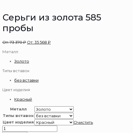
Серьги из золота 585
пробы
От:
73 370
₽
От:
35 568
₽
Металл
Золото
Типы вставок
без вставки
Цвет изделия
Красный
Металл
Типы вставок
Цвет изделия
Очистить
Количество