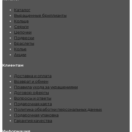
Каталог
Выращенные бриллианты
Кольца
Серьги
Цепочки
Подвески
Браслеты
Колье
Акции
Клиентам
Доставка и оплата
Возврат и обмен
Правила ухода за украшениями
Договор оферты
Вопросы и ответы
Подарочная карта
Политика обработки персональных данных
Подарочная упаковка
Гарантия качества
Информация