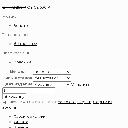
От:
178 250
₽
От:
92 690
₽
Металл
Золото
Типы вставок
без вставки
Цвет изделия
Красный
Металл
Типы вставок
Цвет изделия
Очистить
Количество
товара
В корзину
Серьги
Артикул:
2148100
Категории:
Ya Zoloto
,
Серьги
,
Серьги из
из
золота
золота
Характеристики
585
Оплата
пробы
Возврат