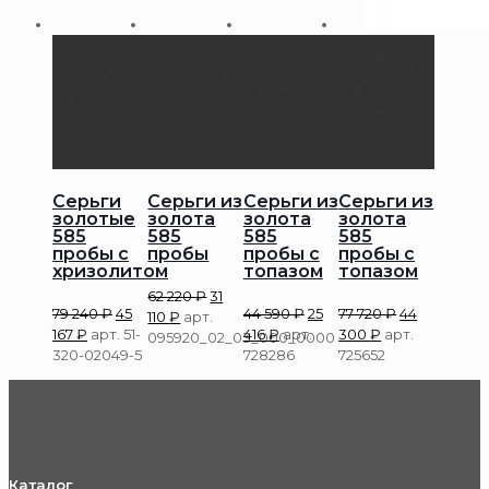
Серьги
Серьги из
Серьги из
Серьги из
золотые
золота
золота
золота
585
585
585
585
пробы с
пробы
пробы с
пробы с
хризолитом
топазом
топазом
62 220
₽
31
79 240
₽
45
44 590
₽
25
77 720
₽
44
110
₽
арт.
167
₽
арт. 51-
416
₽
арт.
300
₽
арт.
095920_02_03_000_0000
320-02049-5
728286
725652
Каталог