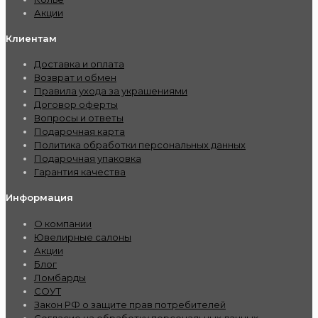
Акции
Клиентам
Доставка и оплата
Возврат и обмен
Правила ухода за украшениями
Договор оферты
Вопросы и ответы
Подарочная карта
Политика обработки персональных данных
Подарочная упаковка
Гарантия качества
Информация
О компании
Ювелирные салоны
Акции
Блог
Ломбарды
СОУТ
Закон РФ о защите прав потребителей
Согласие на обработку персональных данных