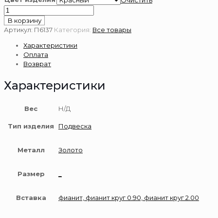
Очистить
Количество
товара
В корзину
Подвеска
Артикул:
П6137
Категория:
Все товары
золотая
Характеристики
585
Оплата
пробы
Возврат
Характеристики
Вес
Н/Д
Тип изделия
Подвеска
Металл
Золото
Размер
_
Вставка
фианит, фианит круг 0.90, фианит круг 2.00