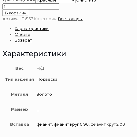
Очистить
Количество
товара
В корзину
Подвеска
Артикул:
П6137
Категория:
Все товары
золотая
Характеристики
585
Оплата
пробы
Возврат
Характеристики
Вес
Н/Д
Тип изделия
Подвеска
Металл
Золото
Размер
_
Вставка
фианит, фианит круг 0.90, фианит круг 2.00