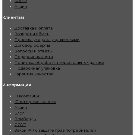
Колье
Акции
Клиентам
Доставка и оплата
Возврат и обмен
Правила ухода за украшениями
Договор оферты
Вопросы и ответы
Подарочная карта
Политика обработки персональных данных
Подарочная упаковка
Гарантия качества
Информация
О компании
Ювелирные салоны
Акции
Блог
Ломбарды
СОУТ
Закон РФ о защите прав потребителей