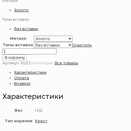
Металл
Золото
Типы вставок
без вставки
Металл
Типы вставок
Очистить
Количество
товара
В корзину
Крест
Артикул:
10223
Категория:
Все товары
из
Характеристики
золота
Оплата
585
Возврат
пробы
Характеристики
Вес
Н/Д
Тип изделия
Крест