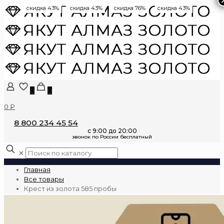
скидка 43%
скидка 43%
скидка 76%
скидка 43%
0
0
0 ₽
8 800 234 45 54
✕
Главная
Все товары
Крест из золота 585 пробы