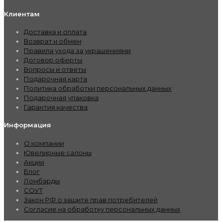
Клиентам
Доставка и оплата
Возврат и обмен
Правила ухода за украшениями
Договор оферты
Вопросы и ответы
Подарочная карта
Политика обработки персональных данных
Подарочная упаковка
Гарантия качества
Информация
О компании
Ювелирные салоны
Акции
Блог
Ломбарды
СОУТ
Закон РФ о защите прав потребителей
Согласие на обработку персональных данных