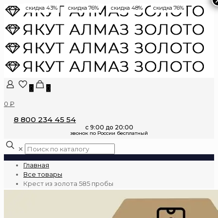
скидка 43%
скидка 76%
скидка 48%
скидка 76%
0
0
0 ₽
8 800 234 45 54
✕
Главная
Все товары
Крест из золота 585 пробы