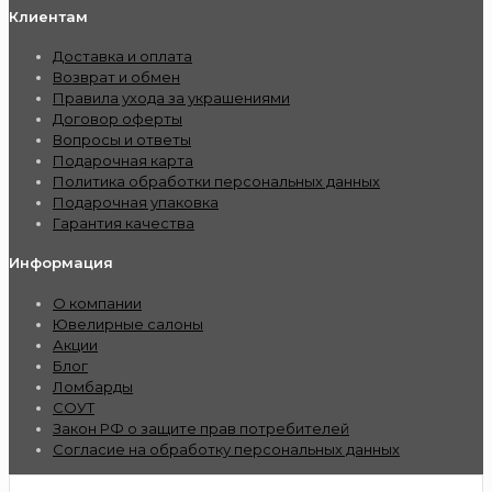
Клиентам
Доставка и оплата
Возврат и обмен
Правила ухода за украшениями
Договор оферты
Вопросы и ответы
Подарочная карта
Политика обработки персональных данных
Подарочная упаковка
Гарантия качества
Информация
О компании
Ювелирные салоны
Акции
Блог
Ломбарды
СОУТ
Закон РФ о защите прав потребителей
Согласие на обработку персональных данных