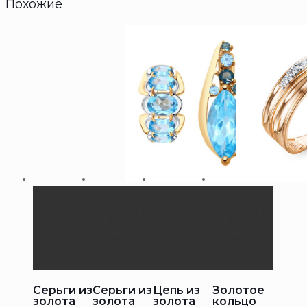
Похожие
Серьги из
Серьги из
Цепь из
Золотое
золота
золота
золота
кольцо