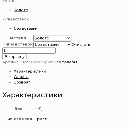
Металл
Золото
Типы вставок
без вставки
Металл
Типы вставок
Очистить
Количество
товара
В корзину
Крест
Артикул:
10223
Категория:
Все товары
из
Характеристики
золота
Оплата
585
Возврат
пробы
Характеристики
Вес
Н/Д
Тип изделия
Крест