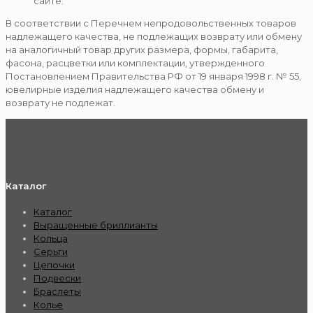
сайте.
В соответствии с Перечнем непродовольственных товаров
надлежащего качества, не подлежащих возврату или обмену
на аналогичный товар других размера, формы, габарита,
фасона, расцветки или комплектации, утвержденного
Постановлением Правительства РФ от 19 января 1998 г. № 55,
ювелирные изделия надлежащего качества обмену и
возврату не подлежат.
Каталог
Каталог
Выращенные бриллианты
Кольца
Серьги
Цепочки
Подвески
Браслеты
Колье