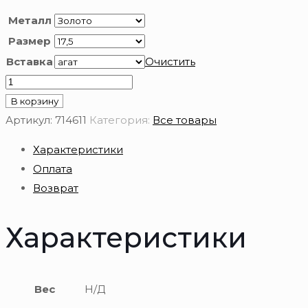
Металл
Размер
Вставка
Очистить
Количество
товара
В корзину
Золотое
Артикул:
714611
Категория:
Все товары
кольцо
Характеристики
585
Оплата
пробы
Возврат
с
агатом
Характеристики
Вес
Н/Д