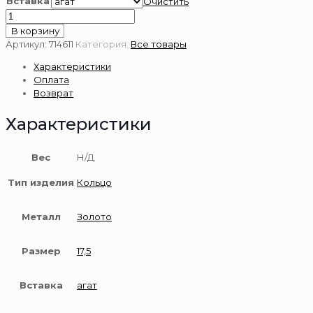
Вставка
Очистить
Количество
товара
В корзину
Золотое
Артикул:
714611
Категория:
Все товары
кольцо
Характеристики
585
Оплата
пробы
Возврат
с
агатом
Характеристики
Вес
Н/Д
Тип изделия
Кольцо
Металл
Золото
Размер
17,5
Вставка
агат