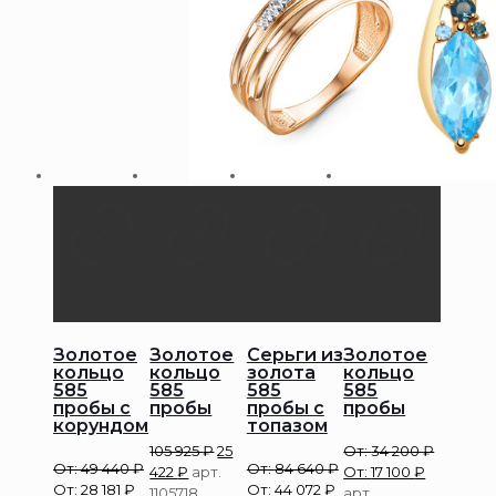
Золотое
Золотое
Серьги из
Золотое
кольцо
кольцо
золота
кольцо
585
585
585
585
пробы с
пробы
пробы с
пробы
корундом
топазом
105 925
₽
25
От:
34 200
₽
От:
49 440
₽
От:
84 640
₽
422
₽
арт.
От:
17 100
₽
От:
28 181
₽
От:
44 072
₽
1105718
арт.