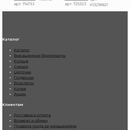
арт. 714733
арт. 725323
К13218821
Каталог
Каталог
Выращенные бриллианты
Кольца
Серьги
Цепочки
Подвески
Браслеты
Колье
Акции
Клиентам
Доставка и оплата
Возврат и обмен
Правила ухода за украшениями