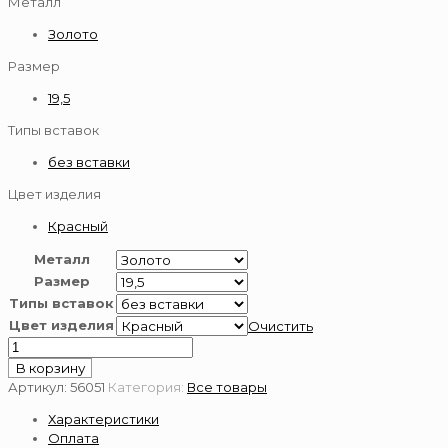
Металл
Золото
Размер
19,5
Типы вставок
без вставки
Цвет изделия
Красный
Металл
Размер
Типы вставок
Цвет изделия
Очистить
Количество
товара
В корзину
Золотое
Артикул:
56051
Категория:
Все товары
кольцо
Характеристики
585
Оплата
пробы