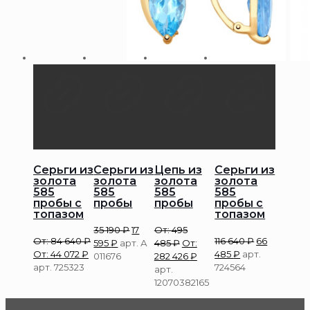
Серьги из
Серьги из
Цепь из
Серьги из
золота
золота
золота
золота
585
585
585
585
пробы с
пробы
пробы
пробы с
топазом
топазом
35 190
₽
17
От:
495
От:
84 640
₽
116 640
₽
66
595
₽
арт. А
485
₽
От:
От:
44 072
₽
485
₽
арт.
011676
282 426
₽
арт. 725323
724564
арт.
12070382165