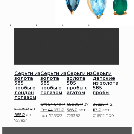
Серьги из
Серьги из
Серьги из
Серьги
золота
золота
золота
детские
585
585
585
из золота
пробы с
пробы с
пробы с
585
лондон
топазом
агатом
пробы
топазом
От:
84 640
₽
65 905
₽
37
24 225
₽
12
71 675
₽
40
От:
44 072
₽
566
₽
арт.
113
₽
арт.
855
₽
арт.
арт. 725323
725382
016912-1100
727824