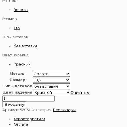
Металл
Золото
Размер
19,5
Типы вставок
без вставки
Цвет изделия
Красный
Металл
Размер
Типы вставок
Цвет изделия
Очистить
Количество
товара
В корзину
Золотое
Артикул:
56051
Категория:
Все товары
кольцо
Характеристики
585
Оплата
пробы