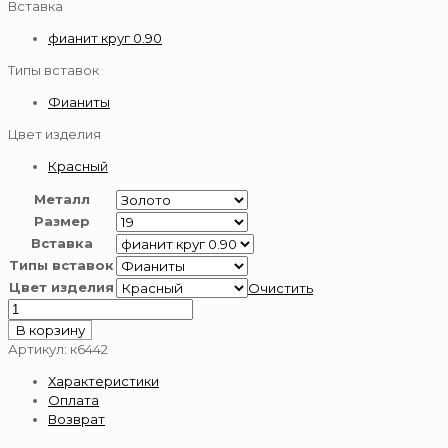
Вставка
фианит круг 0.90
Типы вставок
Фианиты
Цвет изделия
Красный
Металл
Размер
Вставка
Типы вставок
Цвет изделия
Очистить
Количество
товара
В корзину
Кольцо
Артикул:
к6442
из
Характеристики
золота
Оплата
585
Возврат
пробы