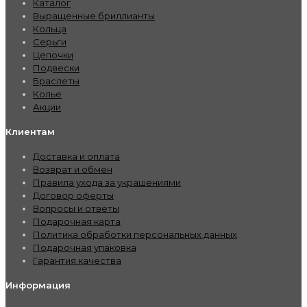
Каталог
Выращенные бриллианты
Кольца
Серьги
Цепочки
Подвески
Браслеты
Колье
Акции
Клиентам
Доставка и оплата
Возврат и обмен
Правила ухода за украшениями
Договор оферты
Вопросы и ответы
Подарочная карта
Политика обработки персональных данных
Подарочная упаковка
Гарантия качества
Информация