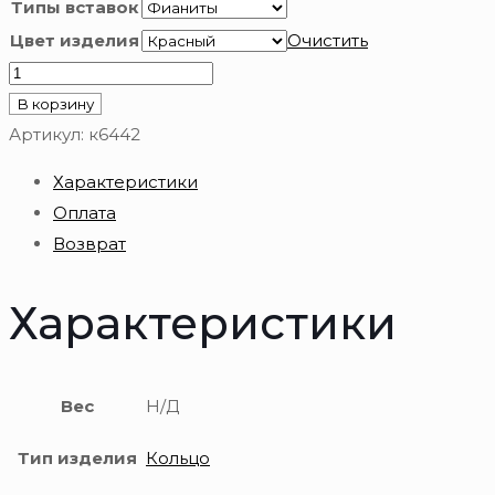
Типы вставок
Цвет изделия
Очистить
Количество
товара
В корзину
Кольцо
Артикул:
к6442
из
Характеристики
золота
Оплата
585
Возврат
пробы
Характеристики
Вес
Н/Д
Тип изделия
Кольцо