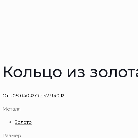
Кольцо из золот
От:
108 040
₽
От:
52 940
₽
Металл
Золото
Размер