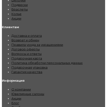
Цепочки
Подвески
Браслеты
Колье
Акции
Клиентам
Доставка и оплата
Возврат и обмен
Правила ухода за украшениями
Договор оферты
Вопросы и ответы
Подарочная карта
Политика обработки персональных данных
Подарочная упаковка
Гарантия качества
Информация
О компании
Ювелирные салоны
Акции
Блог