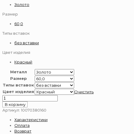
Золото
Размер
60,0
Типы вставок
без вставки
Цвет изделия
Красный
Металл
Размер
Типы вставок
Цвет изделия
Очистить
Количество
товара
В корзину
Цепь
Артикул:
10070380160
из
Характеристики
золота
Оплата
585
Возврат
пробы