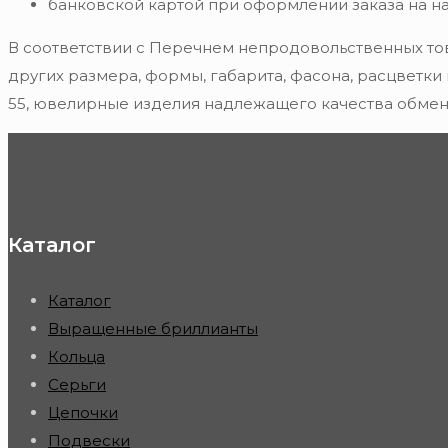
банковской картой при оформлении заказа на н
В соответствии с Перечнем непродовольственных то
других размера, формы, габарита, фасона, расцветки
55, ювелирные изделия надлежащего качества обмену
Каталог
Каталог
Выращенные бриллианты
Кольца
Серьги
Цепочки
Подвески