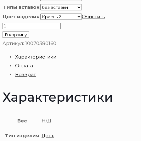
Типы вставок
Цвет изделия
Очистить
Количество
товара
В корзину
Цепь
Артикул:
10070380160
из
Характеристики
золота
Оплата
585
Возврат
пробы
Характеристики
Вес
Н/Д
Тип изделия
Цепь