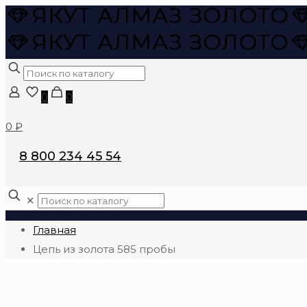
0
0
0 ₽
8 800 234 45 54
✕
Главная
Цепь из золота 585 пробы