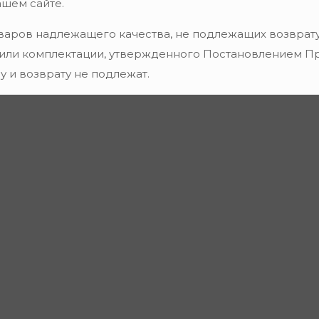
ашем сайте.
варов надлежащего качества, не подлежащих возврату
 или комплектации, утвержденного Постановлением Пра
 и возврату не подлежат.