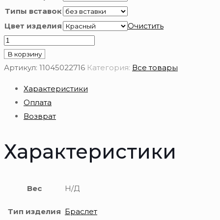
Типы вставок
Цвет изделия
Очистить
Количество
товара
В корзину
Браслет
Артикул:
11045022716
Категория:
Все товары
золотой
Характеристики
585
Оплата
пробы
Возврат
Характеристики
Вес
Н/Д
Тип изделия
Браслет