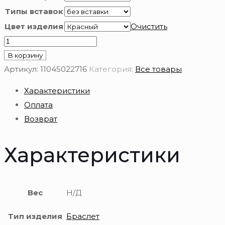
Типы вставок
Цвет изделия
Очистить
Количество
товара
В корзину
Браслет
Артикул:
11045022716
Категория:
Все товары
золотой
Характеристики
585
Оплата
пробы
Возврат
Характеристики
Вес
Н/Д
Тип изделия
Браслет