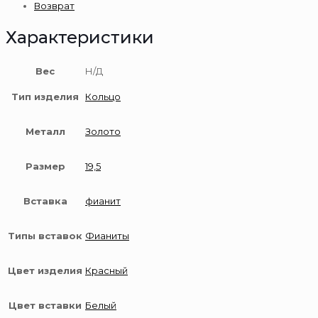
Возврат
пробы
Характеристики
Вес
Н/Д
Тип изделия
Кольцо
Металл
Золото
Размер
19,5
Вставка
фианит
Типы вставок
Фианиты
Цвет изделия
Красный
Цвет вставки
Белый