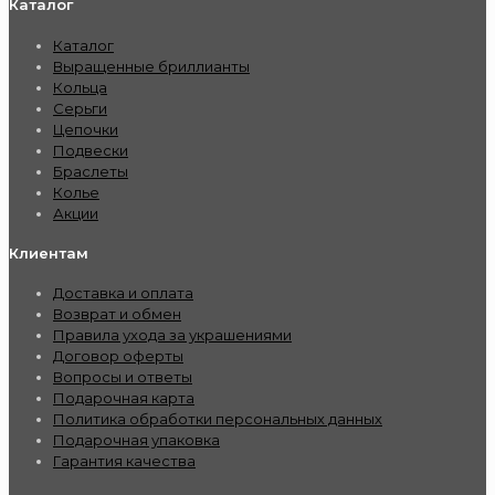
Каталог
Каталог
Выращенные бриллианты
Кольца
Серьги
Цепочки
Подвески
Браслеты
Колье
Акции
Клиентам
Доставка и оплата
Возврат и обмен
Правила ухода за украшениями
Договор оферты
Вопросы и ответы
Подарочная карта
Политика обработки персональных данных
Подарочная упаковка
Гарантия качества