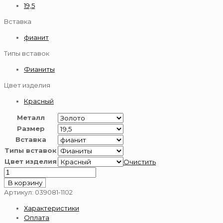
19,5
Вставка
фианит
Типы вставок
Фианиты
Цвет изделия
Красный
Металл
Размер
Вставка
Типы вставок
Цвет изделия
Очистить
Количество
товара
В корзину
Кольцо
Артикул:
039081-1102
из
Характеристики
золота
Оплата
585