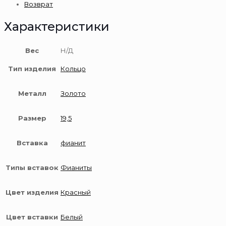
Возврат
пробы
Характеристики
Вес
Н/Д
Тип изделия
Кольцо
Металл
Золото
Размер
19,5
Вставка
фианит
Типы вставок
Фианиты
Цвет изделия
Красный
Цвет вставки
Белый