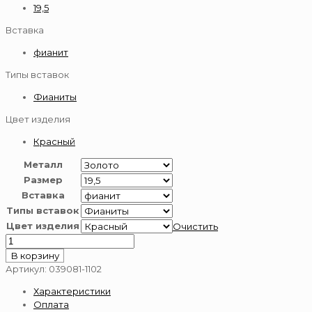
19,5
Вставка
фианит
Типы вставок
Фианиты
Цвет изделия
Красный
Металл
Размер
Вставка
Типы вставок
Цвет изделия
Очистить
Количество
товара
В корзину
Кольцо
Артикул:
039081-1102
из
Характеристики
золота
Оплата
585