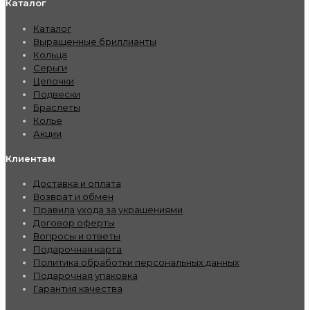
Каталог
Каталог
Выращенные бриллианты
Кольца
Серьги
Цепочки
Подвески
Браслеты
Колье
Акции
Клиентам
Доставка и оплата
Возврат и обмен
Правила ухода за украшениями
Договор оферты
Вопросы и ответы
Подарочная карта
Политика обработки персональных данных
Подарочная упаковка
Гарантия качества