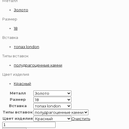
Металл
Золото
Размер
18
Вставка
топаз london
Типы вставок
полудрагоценные камни
Цвет изделия
Красный
Металл
Размер
Вставка
Типы вставок
Цвет изделия
Очистить
Количество