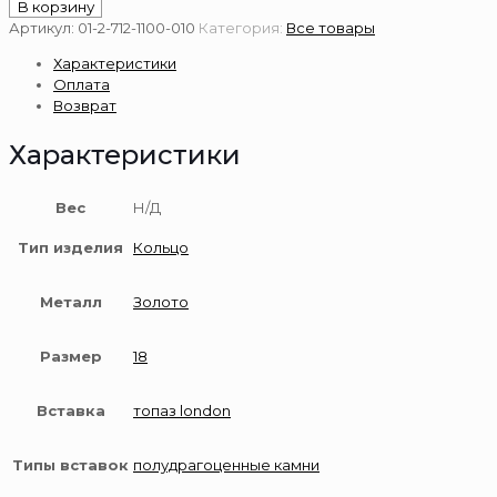
товара
В корзину
Золотое
Артикул:
01-2-712-1100-010
Категория:
Все товары
кольцо
Характеристики
585
Оплата
пробы
Возврат
Характеристики
Вес
Н/Д
Тип изделия
Кольцо
Металл
Золото
Размер
18
Вставка
топаз london
Типы вставок
полудрагоценные камни