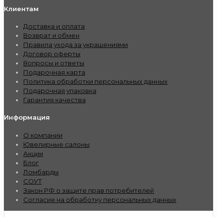
Клиентам
Доставка и оплата
Возврат и обмен
Правила ухода за украшениями
Договор оферты
Вопросы и ответы
Подарочная карта
Политика обработки персональных данных
Подарочная упаковка
Гарантия качества
Информация
О компании
Ювелирные салоны
Акции
Блог
Ломбарды
СОУТ
Закон РФ о защите прав потребителей
Согласие на обработку персональных данных