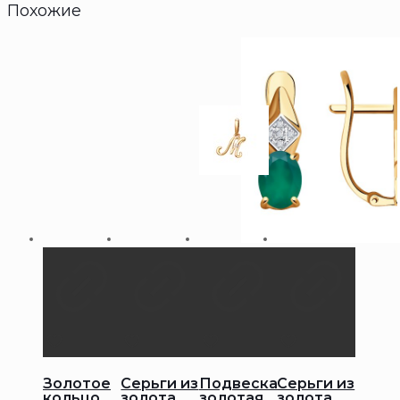
Похожие
Золотое
Серьги из
Подвеска
Серьги из
кольцо
золота
золотая
золота