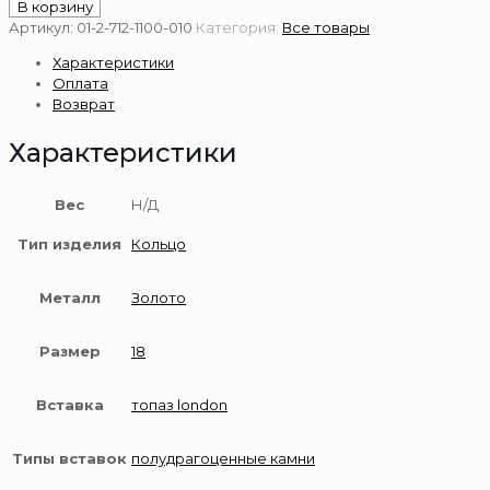
товара
В корзину
Золотое
Артикул:
01-2-712-1100-010
Категория:
Все товары
кольцо
Характеристики
585
Оплата
пробы
Возврат
Характеристики
Вес
Н/Д
Тип изделия
Кольцо
Металл
Золото
Размер
18
Вставка
топаз london
Типы вставок
полудрагоценные камни