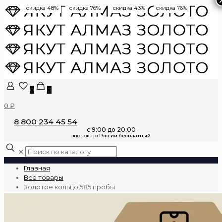
скидка 48%
скидка 76%
скидка 43%
скидка 76%
0
0
0 ₽
8 800 234 45 54
✕
Главная
Все товары
Золотое кольцо 585 пробы