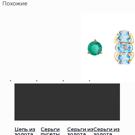
Похожие
Цепь из
Серьги
Серьги из
Серьги из
золота
пусеты
золота
золота