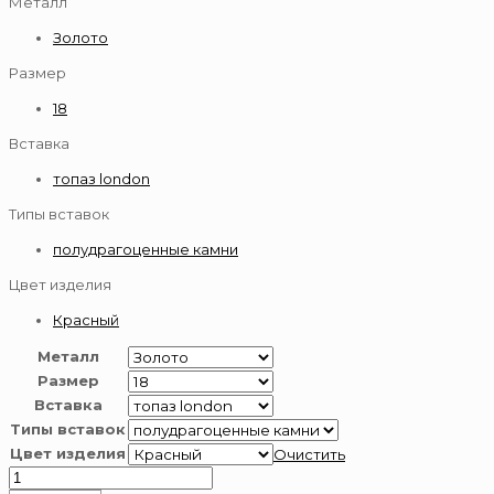
Металл
Золото
Размер
18
Вставка
топаз london
Типы вставок
полудрагоценные камни
Цвет изделия
Красный
Металл
Размер
Вставка
Типы вставок
Цвет изделия
Очистить
Количество