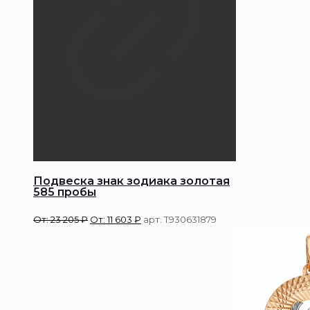
Подвеска знак зодиака золотая
585 пробы
От:
23 205
₽
От:
11 603
₽
арт. Т930631879