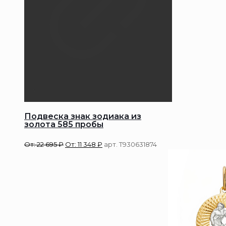
Подвеска знак зодиака из
золота 585 пробы
От:
22 695
₽
От:
11 348
₽
арт. Т930631874