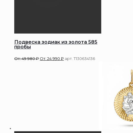
Подвеска зодиак из золота 585
пробы
От:
49 980
₽
От:
24 990
₽
арт. Т130634136