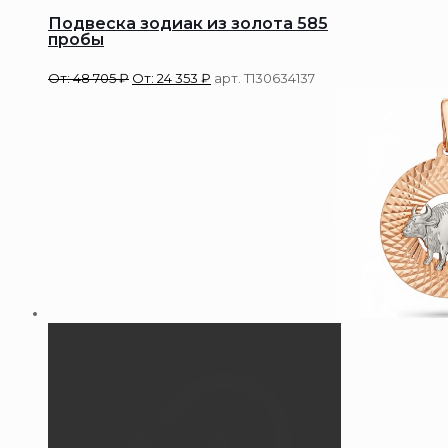
Подвеска зодиак из золота 585
пробы
От:
48 705
₽
От:
24 353
₽
арт. Т130634137