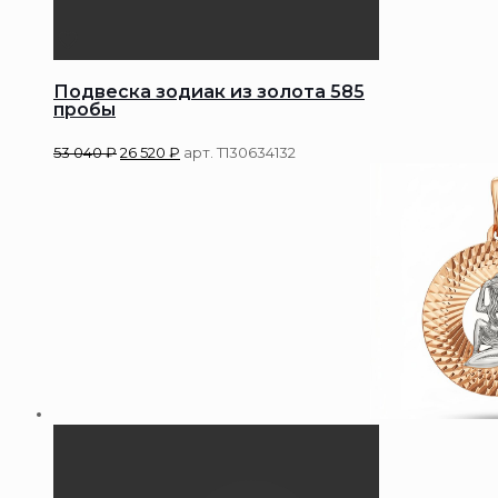
Подвеска зодиак из золота 585
пробы
53 040
₽
26 520
₽
арт. Т130634132