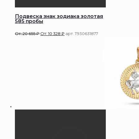
Подвеска знак зодиака золотая
585 пробы
От:
20 655
₽
От:
10 328
₽
арт. Т930631877