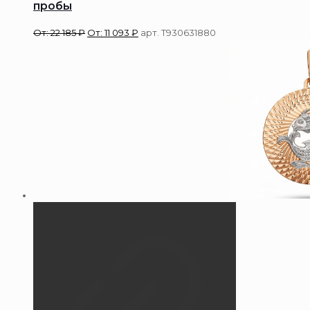
пробы
От:
22 185
₽
От:
11 093
₽
арт. Т930631880