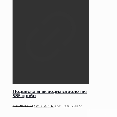
Подвеска знак зодиака золотая
585 пробы
От:
20 910
₽
От:
10 455
₽
арт. Т930631872