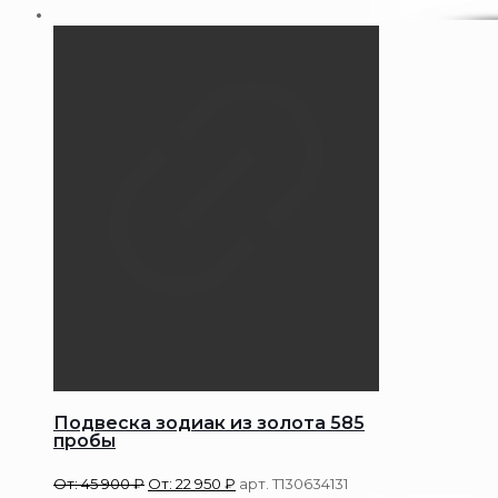
Подвеска зодиак из золота 585
пробы
От:
45 900
₽
От:
22 950
₽
арт. Т130634131