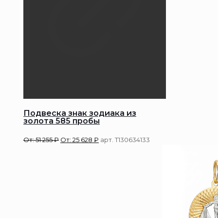
Подвеска знак зодиака из
золота 585 пробы
От:
51 255
₽
От:
25 628
₽
арт. Т130634133