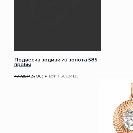
Подвеска зодиак из золота 585
пробы
49 725
₽
24 863
₽
арт. Т130634135