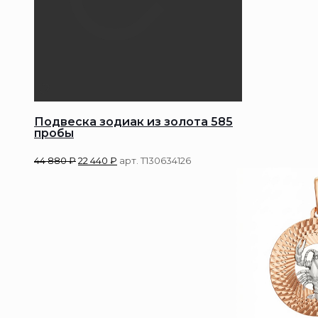
Подвеска зодиак из золота 585
пробы
44 880
₽
22 440
₽
арт. Т130634126