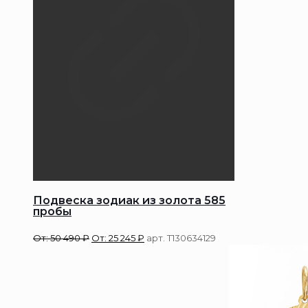
Подвеска зодиак из золота 585
пробы
От:
50 490
₽
От:
25 245
₽
арт. Т130634129