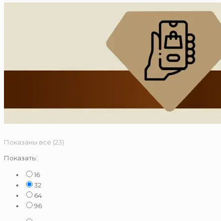
Сортировка:
Показаны все (23)
по
Показать:
популярности
16
32
64
96