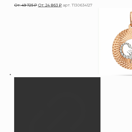
От:
49 725
₽
От:
24 863
₽
арт. Т130634127