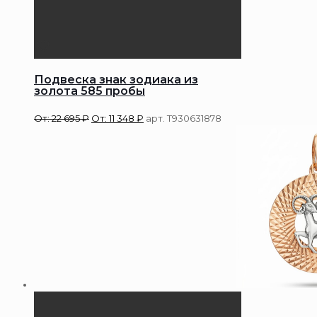
Подвеска знак зодиака из
золота 585 пробы
От:
22 695
₽
От:
11 348
₽
арт. Т930631878