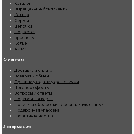
Каталог
Выращенные бриллианты
Кольца
Серьги
Цепочки
Подвески
Браслеты
Колье
Акции
Клиентам
Доставка и оплата
Возврат и обмен
Правила ухода за украшениями
Договор оферты
Вопросы и ответы
Подарочная карта
Политика обработки персональных данных
Подарочная упаковка
Гарантия качества
Информация