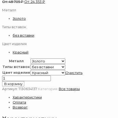
От:
48 705
₽
От:
24 353
₽
Металл
Золото
Типы вставок
без вставки
Цвет изделия
Красный
Металл
Типы вставок
Цвет изделия
Очистить
Количество
товара
В корзину
Подвеска
Артикул:
Т130634137
Категория:
Все товары
зодиак
Характеристики
из
Оплата
золота
Возврат
585
пробы