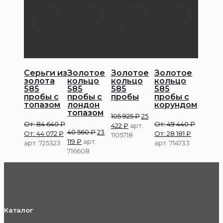
Серьги из
Золотое
Золотое
Золотое
золота
кольцо
кольцо
кольцо
585
585
585
585
пробы с
пробы с
пробы
пробы с
топазом
лондон
корундом
топазом
105 925
₽
25
От:
84 640
₽
От:
49 440
₽
422
₽
арт.
40 560
₽
23
От:
44 072
₽
От:
28 181
₽
1105718
119
₽
арт.
арт. 725323
арт. 714733
716608
Каталог