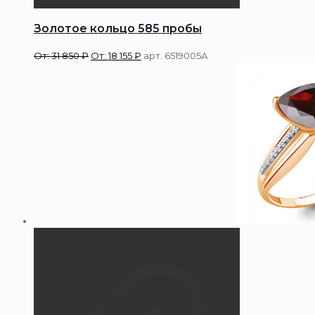
Золотое кольцо 585 пробы
От:
31 850
₽
От:
18 155
₽
арт. 6519005А