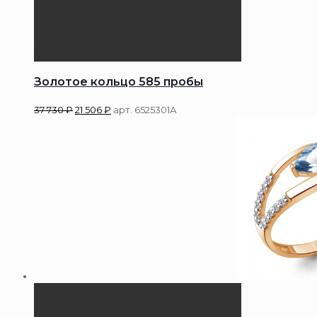
Золотое кольцо 585 пробы
37 730
₽
21 506
₽
арт. 6525301А