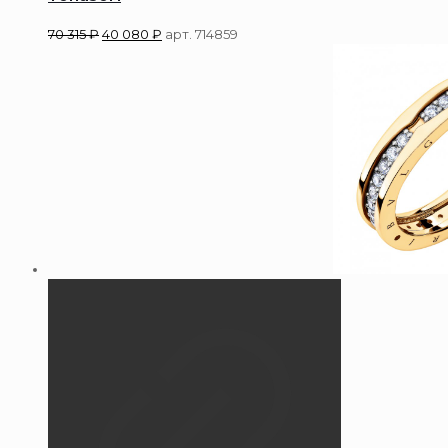
70 315
₽
40 080
₽
арт. 714859