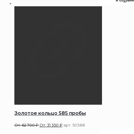
Золотое кольцо 585 пробы
От:
62 700
₽
От:
31 350
₽
арт. 50388