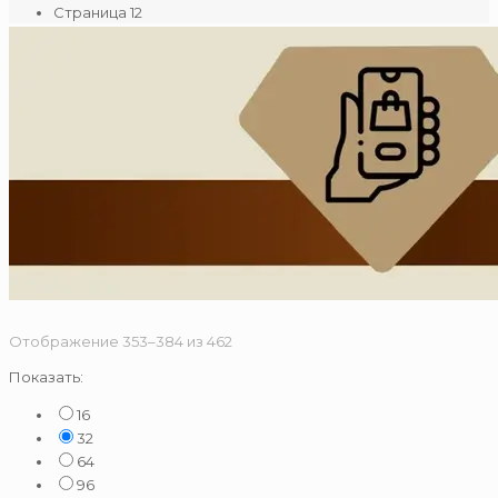
Страница 12
Сортировка:
Отображение 353–384 из 462
по
Показать:
популярности
16
32
64
96