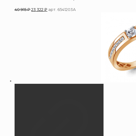
40 915
₽
23 322
₽
арт. 6541203А