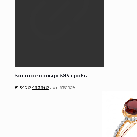
Золотое кольцо 585 пробы
81 340
₽
46 364
₽
арт. 6591509