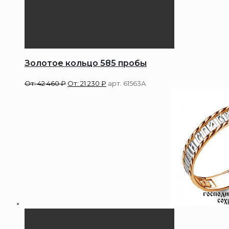
Золотое кольцо 585 пробы
От:
42 460
₽
От:
21 230
₽
арт. 61563А