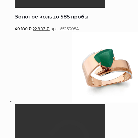
Золотое кольцо 585 пробы
40 180
₽
22 903
₽
арт. 6525305А