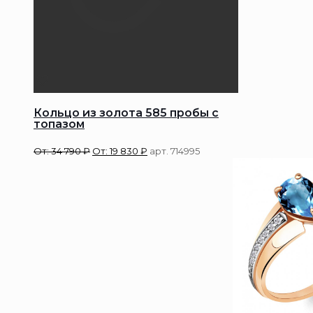
Кольцо из золота 585 пробы с
топазом
От:
34 790
₽
От:
19 830
₽
арт. 714995