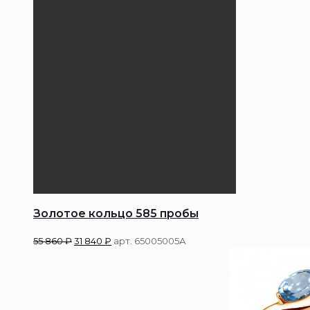
Золотое кольцо 585 пробы
55 860
₽
31 840
₽
арт. 65005005А