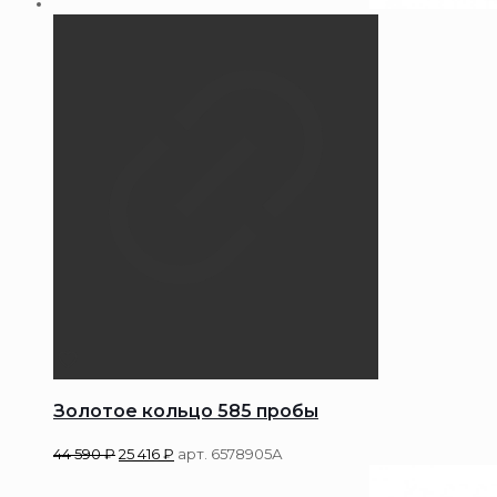
Золотое кольцо 585 пробы
44 590
₽
25 416
₽
арт. 6578905А