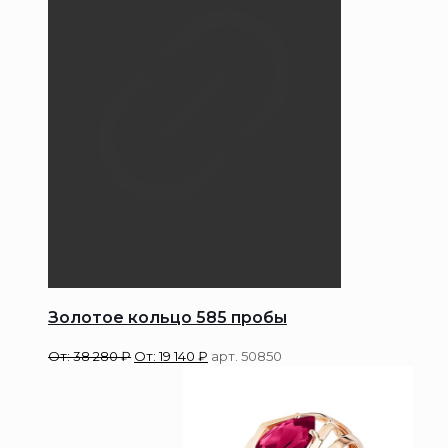
Золотое кольцо 585 пробы
От:
38 280
₽
От:
19 140
₽
арт. 50850