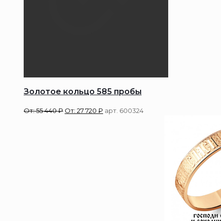
Золотое кольцо 585 пробы
От:
55 440
₽
От:
27 720
₽
арт. 600324