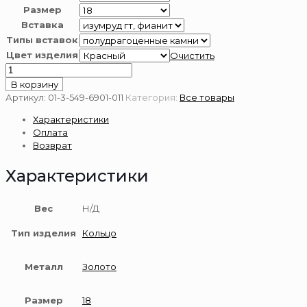
Размер
Вставка
Типы вставок
Цвет изделия
Очистить
Количество
товара
В корзину
Золотое
Артикул:
01-3-549-6901-011
Категория:
Все товары
кольцо
Характеристики
585
Оплата
пробы
Возврат
Характеристики
Вес
Н/Д
Тип изделия
Кольцо
Металл
Золото
Размер
18