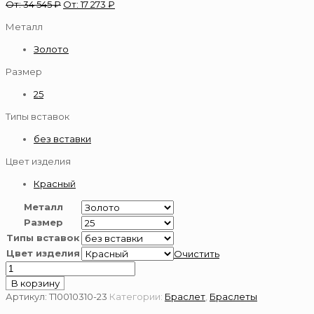
От:
34 545
₽
От:
17 273
₽
Металл
Золото
Размер
25
Типы вставок
без вставки
Цвет изделия
Красный
Металл
Размер
Типы вставок
Цвет изделия
Очистить
Количество
товара
В корзину
Золотой
Артикул:
Т10010310-23
Категории:
Браслет
,
Браслеты
браслет