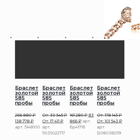
Браслет
Браслет
Браслет
Браслет
золотой
золотой
золотой
золотой
585
585
585
585
пробы
пробы
пробы
пробы
266 880
₽
От:
30 545
₽
161 280
₽
83
От:
178 145
₽
138 778
₽
От:
17 411
₽
866
₽
арт.
От:
101 543
₽
арт. 5148100
арт.
бр4171б
арт.
11035022717
12080382119