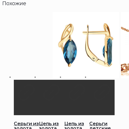
Похожие
Серьги из
Цепь из
Цепь из
Серьги
золота
золота
золота
детские