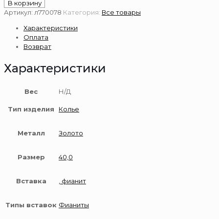
товара
В корзину
Золотое
Артикул:
л770078
Категория:
Все товары
колье
Характеристики
585
Оплата
пробы
Возврат
Характеристики
Вес
Н/Д
Тип изделия
Колье
Металл
Золото
Размер
40,0
Вставка
, фианит
Типы вставок
Фианиты