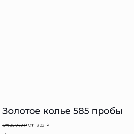
Золотое колье 585 пробы
От:
35 040
₽
От:
18 221
₽