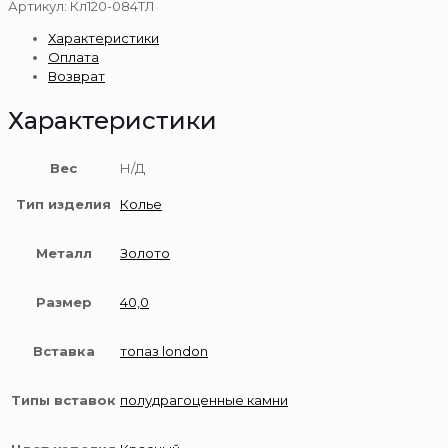
Золотое
Артикул:
Кл120-084ТЛ
колье
Характеристики
585
Оплата
пробы
Возврат
Характеристики
Вес
Н/Д
Тип изделия
Колье
Металл
Золото
Размер
40,0
Вставка
топаз london
Типы вставок
полудрагоценные камни