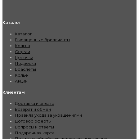
Каталог
Каталог
Выращенные бриллианты
Кольца
Серьги
Цепочки
Подвески
Браслеты
Колье
Акции
Клиентам
Доставка и оплата
Возврат и обмен
Правила ухода за украшениями
Договор оферты
Вопросы и ответы
Подарочная карта
Политика обработки персональных данных