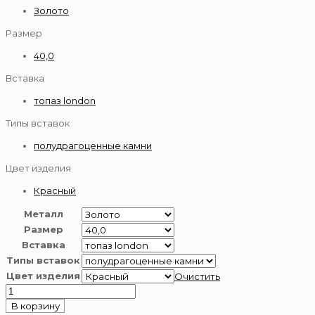
Золото
Размер
40,0
Вставка
топаз london
Типы вставок
полудрагоценные камни
Цвет изделия
Красный
Металл
Размер
Вставка
Типы вставок
Цвет изделия
Очистить
Количество
товара
В корзину