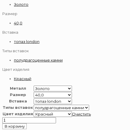
Золото
Размер
40,0
Вставка
топаз london
Типы вставок
полудрагоценные камни
Цвет изделия
Красный
Металл
Размер
Вставка
Типы вставок
Цвет изделия
Очистить
Количество
товара
В корзину