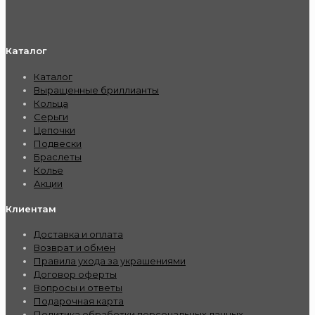
Каталог
Каталог
Выращенные бриллианты
Кольца
Серьги
Цепочки
Подвески
Браслеты
Колье
Акции
Клиентам
Доставка и оплата
Возврат и обмен
Правила ухода за украшениями
Договор оферты
Вопросы и ответы
Подарочная карта
Политика обработки персональных данных