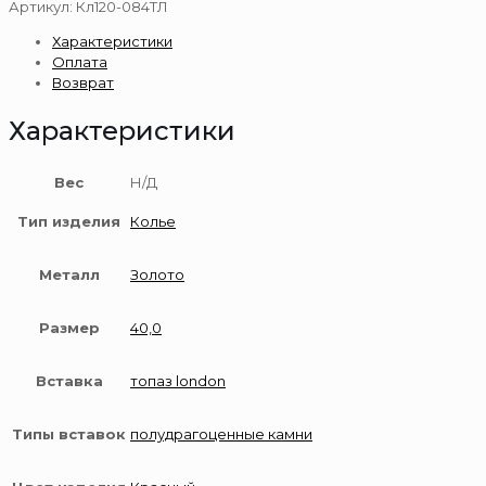
Золотое
Артикул:
Кл120-084ТЛ
колье
Характеристики
585
Оплата
пробы
Возврат
Характеристики
Вес
Н/Д
Тип изделия
Колье
Металл
Золото
Размер
40,0
Вставка
топаз london
Типы вставок
полудрагоценные камни