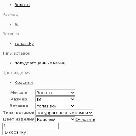
Золото
Размер
18
Вставка
топаз sky
Типы вставок
полудрагоценные камни
Цвет изделия
Красный
Металл
Размер
Вставка
Типы вставок
Цвет изделия
Очистить
Количество
товара
В корзину