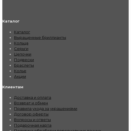
Каталог
Каталог
Выращенные бриллианты
Кольца
Серьги
Цепочки
Подвески
Браслеты
Колье
Акции
Клиентам
Доставка и оплата
Возврат и обмен
Правила ухода за украшениями
Договор оферты
Вопросы и ответы
Подарочная карта
Политика обработки персональных данных