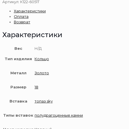
Золотое
Артикул:
К122-6051Т
кольцо
Характеристики
585
Оплата
пробы
Возврат
Характеристики
Вес
Н/Д
Тип изделия
Кольцо
Металл
Золото
Размер
18
Вставка
топаз sky
Типы вставок
полудрагоценные камни