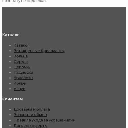
возврату не подлежат.
Каталог
Каталог
Выращенные бриллианты
Кольца
Серьги
Цепочки
Подвески
Браслеты
Колье
Акции
Клиентам
Доставка и оплата
Возврат и обмен
Правила ухода за украшениями
Договор оферты