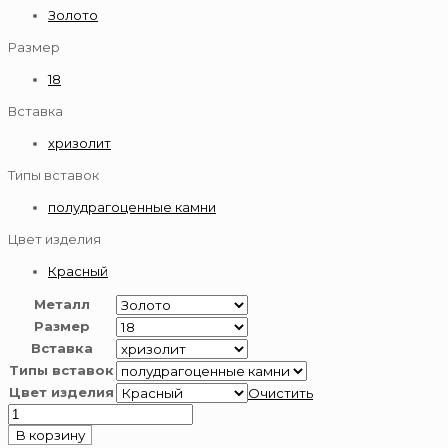
Золото
Размер
18
Вставка
хризолит
Типы вставок
полудрагоценные камни
Цвет изделия
Красный
Металл
Размер
Вставка
Типы вставок
Цвет изделия
Очистить
Количество
товара
В корзину