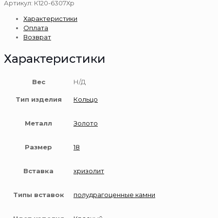
Золотое
Артикул:
К120-6307Хр
кольцо
Характеристики
585
Оплата
пробы
Возврат
Характеристики
Вес
Н/Д
Тип изделия
Кольцо
Металл
Золото
Размер
18
Вставка
хризолит
Типы вставок
полудрагоценные камни