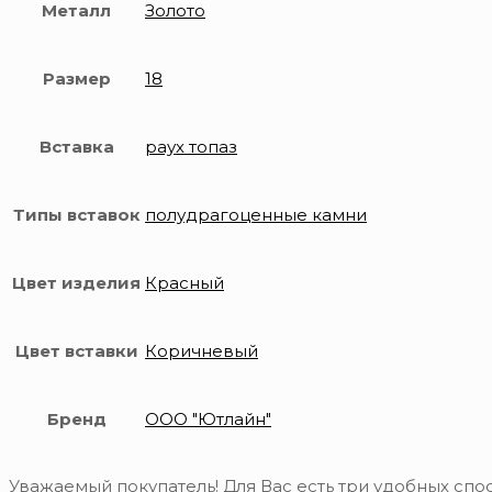
Металл
Золото
Размер
18
Вставка
раух топаз
Типы вставок
полудрагоценные камни
Цвет изделия
Красный
Цвет вставки
Коричневый
Бренд
ООО "Ютлайн"
Уважаемый покупатель! Для Вас есть три удобных спос