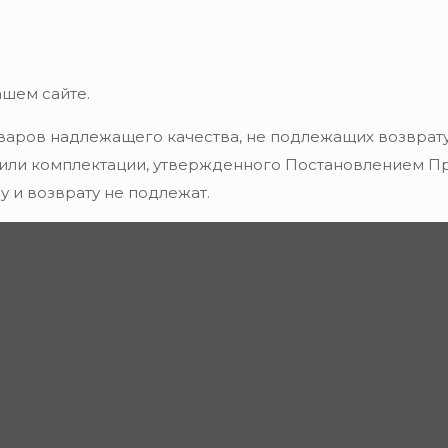
ашем сайте.
варов надлежащего качества, не подлежащих возврату
 или комплектации, утвержденного Постановлением Пра
 и возврату не подлежат.