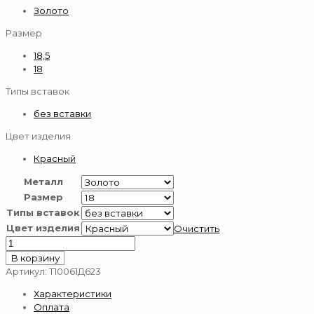
Золото
Размер
18,5
18
Типы вставок
без вставки
Цвет изделия
Красный
Металл
Размер
Типы вставок
Цвет изделия
Очистить
Количество
товара
В корзину
Кольцо
Артикул:
Т10061Д623
золотое
Характеристики
585
Оплата
пробы