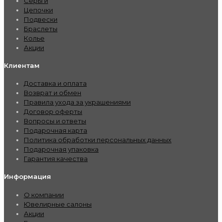
Серьги
Цепочки
Подвески
Браслеты
Колье
Акции
Клиентам
Доставка и оплата
Возврат и обмен
Правила ухода за украшениями
Договор оферты
Вопросы и ответы
Подарочная карта
Политика обработки персональных данных
Подарочная упаковка
Гарантия качества
Информация
О компании
Ювелирные салоны
Акции