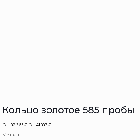
Кольцо золотое 585 пробы
От:
82 365
₽
От:
41 183
₽
Металл