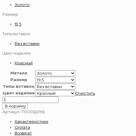
Золото
Размер
19,5
Типы вставок
без вставки
Цвет изделия
Красный
Металл
Размер
Типы вставок
Цвет изделия
Очистить
Количество
товара
В корзину
Кольцо
Артикул:
Т10001Д096
золотое
Характеристики
585
Оплата
пробы
Возврат