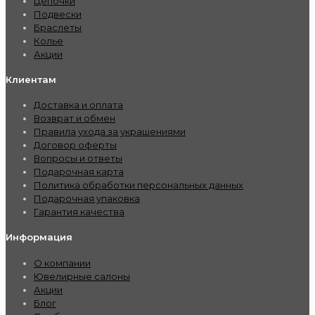
Цепочки
Подвески
Браслеты
Колье
Акции
Клиентам
Доставка и оплата
Возврат и обмен
Правила ухода за украшениями
Договор оферты
Вопросы и ответы
Подарочная карта
Политика обработки персональных данных
Подарочная упаковка
Гарантия качества
Информация
О компании
Ювелирные салоны
Акции
Блог