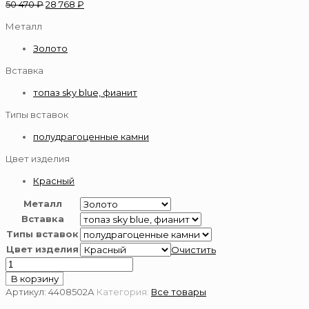
50 470
₽
28 768
₽
Металл
Золото
Вставка
топаз sky blue, фианит
Типы вставок
полудрагоценные камни
Цвет изделия
Красный
Металл
Вставка
Типы вставок
Цвет изделия
Очистить
Количество
товара
В корзину
Серьги
Артикул:
4408502А
Категория:
Все товары
из