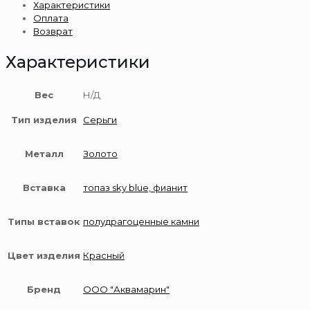
Характеристики
золота
Оплата
585
Возврат
пробы
Характеристики
Вес
Н/Д
Тип изделия
Серьги
Металл
Золото
Вставка
топаз sky blue, фианит
Типы вставок
полудрагоценные камни
Цвет изделия
Красный
Бренд
ООО "Аквамарин"