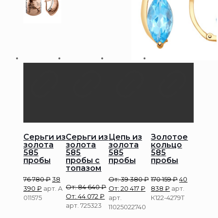
Серьги из
Серьги из
Цепь из
Золотое
золота
золота
золота
кольцо
585
585
585
585
пробы
пробы с
пробы
пробы
топазом
76 780
₽
38
От:
39 380
₽
170 159
₽
40
От:
84 640
₽
390
₽
арт. А
От:
20 417
₽
838
₽
арт.
От:
44 072
₽
011575
арт.
К122-4279Т
арт. 725323
11025022740