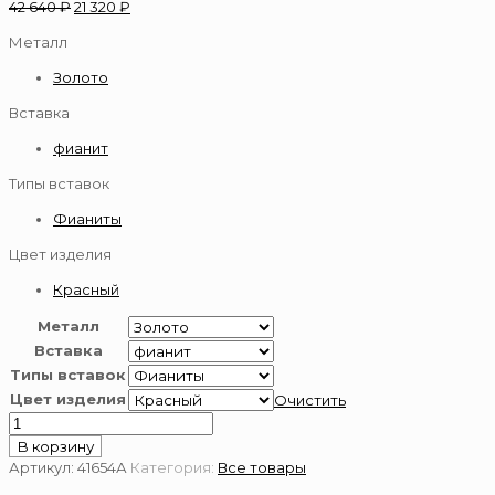
42 640
₽
21 320
₽
Металл
Золото
Вставка
фианит
Типы вставок
Фианиты
Цвет изделия
Красный
Металл
Вставка
Типы вставок
Цвет изделия
Очистить
Количество
товара
В корзину
Серьги
Артикул:
41654А
Категория:
Все товары
из