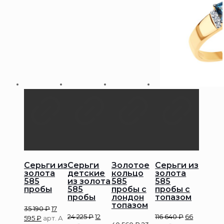
Серьги из
Серьги
Золотое
Серьги из
золота
детские
кольцо
золота
585
из золота
585
585
пробы
585
пробы с
пробы с
пробы
лондон
топазом
топазом
35 190
₽
17
24 225
₽
12
116 640
₽
66
595
₽
арт. А