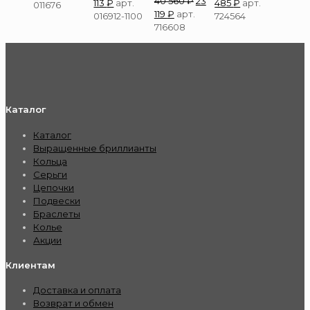
40 560
₽
23
113
₽
арт.
485
₽
арт.
011676
119
₽
арт.
016912-1100
724564
716608
Каталог
Каталог
Выращенные бриллианты
Кольца
Серьги
Цепочки
Подвески
Браслеты
Колье
Акции
Клиентам
Доставка и оплата
Возврат и обмен