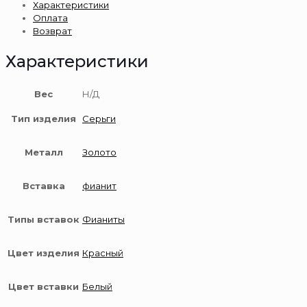
Характеристики
золота
Оплата
585
Возврат
пробы
Характеристики
Вес
Н/Д
Тип изделия
Серьги
Металл
Золото
Вставка
фианит
Типы вставок
Фианиты
Цвет изделия
Красный
Цвет вставки
Белый