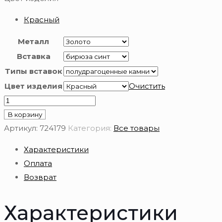
Красный
Металл
Вставка
Типы вставок
Цвет изделия
Очистить
Количество
товара
В корзину
Серьги
Артикул:
724179
Категория:
Все товары
из
Характеристики
золота
Оплата
585
Возврат
пробы
с
Характеристики
бирюзой