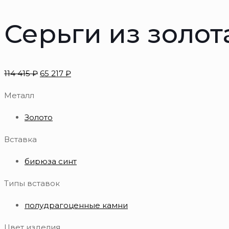
Серьги из золот
114 415
₽
65 217
₽
Металл
Золото
Вставка
бирюза синт
Типы вставок
полудрагоценные камни
Цвет изделия